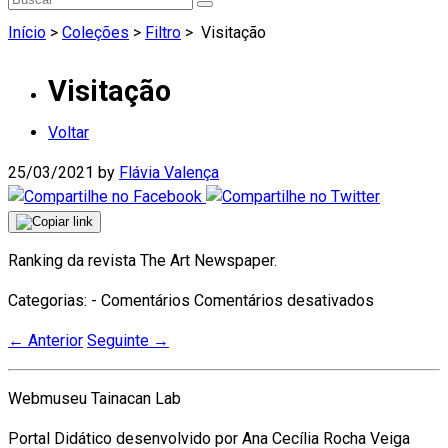
Início
>
Coleções
>
Filtro
>
Visitação
Visitação
Voltar
25/03/2021
by
Flávia Valença
Ranking da revista The Art Newspaper.
em
Categorias: - Comentários
Comentários desativados
Visitação
←
Anterior
Seguinte
→
Webmuseu Tainacan Lab
Portal Didático desenvolvido por Ana Cecília Rocha Veiga