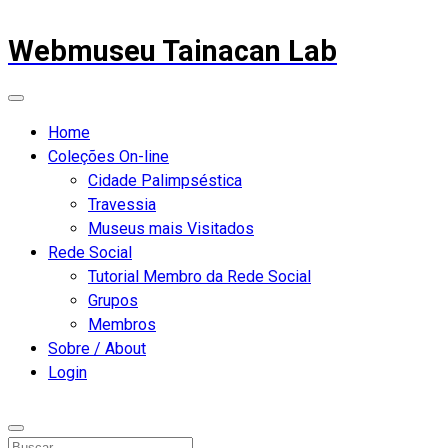
Webmuseu Tainacan Lab
Home
Coleções On-line
Cidade Palimpséstica
Travessia
Museus mais Visitados
Rede Social
Tutorial Membro da Rede Social
Grupos
Membros
Sobre / About
Login