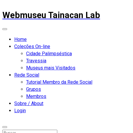
Webmuseu Tainacan Lab
Home
Coleções On-line
Cidade Palimpséstica
Travessia
Museus mais Visitados
Rede Social
Tutorial Membro da Rede Social
Grupos
Membros
Sobre / About
Login