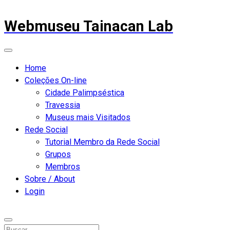
Webmuseu Tainacan Lab
Home
Coleções On-line
Cidade Palimpséstica
Travessia
Museus mais Visitados
Rede Social
Tutorial Membro da Rede Social
Grupos
Membros
Sobre / About
Login