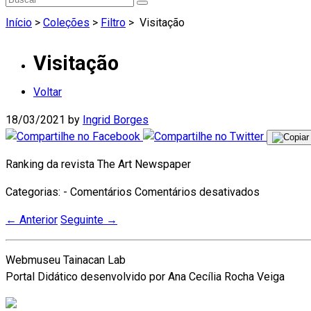
Início
>
Coleções
>
Filtro
>
Visitação
Visitação
Voltar
18/03/2021
by
Ingrid Borges
Ranking da revista The Art Newspaper
em
Categorias: - Comentários
Comentários desativados
Visitação
←
Anterior
Seguinte
→
Webmuseu Tainacan Lab
Portal Didático desenvolvido por Ana Cecília Rocha Veiga