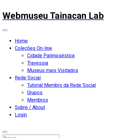
Webmuseu Tainacan Lab
Home
Coleções On-line
Cidade Palimpséstica
Travessia
Museus mais Visitados
Rede Social
Tutorial Membro da Rede Social
Grupos
Membros
Sobre / About
Login