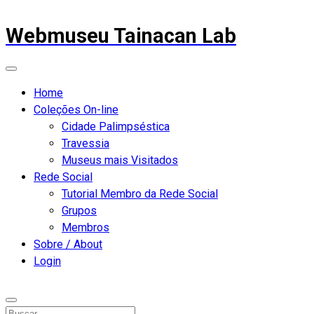
Webmuseu Tainacan Lab
Home
Coleções On-line
Cidade Palimpséstica
Travessia
Museus mais Visitados
Rede Social
Tutorial Membro da Rede Social
Grupos
Membros
Sobre / About
Login