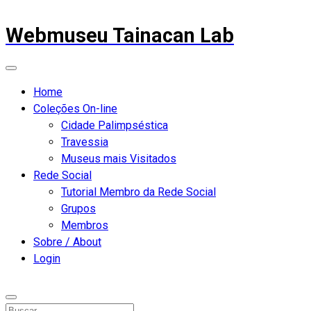
Webmuseu Tainacan Lab
Home
Coleções On-line
Cidade Palimpséstica
Travessia
Museus mais Visitados
Rede Social
Tutorial Membro da Rede Social
Grupos
Membros
Sobre / About
Login