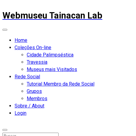
Webmuseu Tainacan Lab
Home
Coleções On-line
Cidade Palimpséstica
Travessia
Museus mais Visitados
Rede Social
Tutorial Membro da Rede Social
Grupos
Membros
Sobre / About
Login