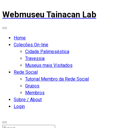
Webmuseu Tainacan Lab
Home
Coleções On-line
Cidade Palimpséstica
Travessia
Museus mais Visitados
Rede Social
Tutorial Membro da Rede Social
Grupos
Membros
Sobre / About
Login