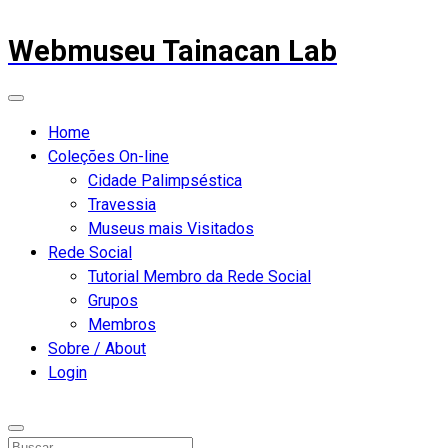
Webmuseu Tainacan Lab
Home
Coleções On-line
Cidade Palimpséstica
Travessia
Museus mais Visitados
Rede Social
Tutorial Membro da Rede Social
Grupos
Membros
Sobre / About
Login