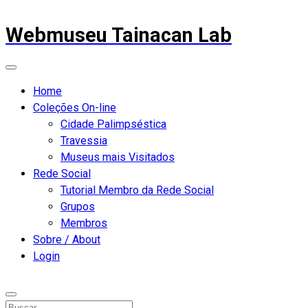
Webmuseu Tainacan Lab
Home
Coleções On-line
Cidade Palimpséstica
Travessia
Museus mais Visitados
Rede Social
Tutorial Membro da Rede Social
Grupos
Membros
Sobre / About
Login