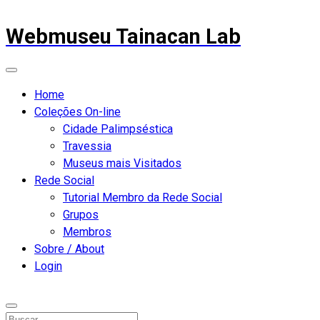
Webmuseu Tainacan Lab
Home
Coleções On-line
Cidade Palimpséstica
Travessia
Museus mais Visitados
Rede Social
Tutorial Membro da Rede Social
Grupos
Membros
Sobre / About
Login