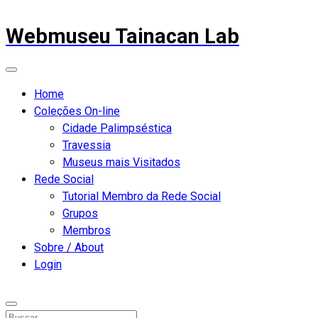
Webmuseu Tainacan Lab
Home
Coleções On-line
Cidade Palimpséstica
Travessia
Museus mais Visitados
Rede Social
Tutorial Membro da Rede Social
Grupos
Membros
Sobre / About
Login