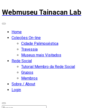
Webmuseu Tainacan Lab
Home
Coleções On-line
Cidade Palimpséstica
Travessia
Museus mais Visitados
Rede Social
Tutorial Membro da Rede Social
Grupos
Membros
Sobre / About
Login