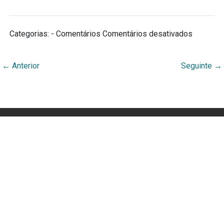
Categorias: - Comentários
Comentários desativados
←
Anterior
Seguinte
→
Webmuseu Tainacan Lab
Portal Didático desenvolvido por Ana Cecília Rocha
Veiga