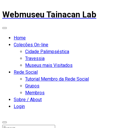
Webmuseu Tainacan Lab
Home
Coleções On-line
Cidade Palimpséstica
Travessia
Museus mais Visitados
Rede Social
Tutorial Membro da Rede Social
Grupos
Membros
Sobre / About
Login