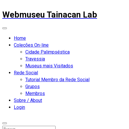
Webmuseu Tainacan Lab
Home
Coleções On-line
Cidade Palimpséstica
Travessia
Museus mais Visitados
Rede Social
Tutorial Membro da Rede Social
Grupos
Membros
Sobre / About
Login