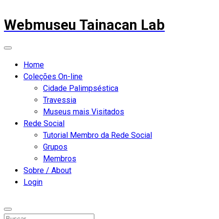
Webmuseu Tainacan Lab
Home
Coleções On-line
Cidade Palimpséstica
Travessia
Museus mais Visitados
Rede Social
Tutorial Membro da Rede Social
Grupos
Membros
Sobre / About
Login