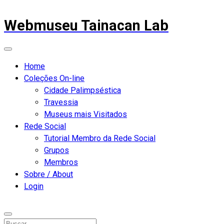
Webmuseu Tainacan Lab
Home
Coleções On-line
Cidade Palimpséstica
Travessia
Museus mais Visitados
Rede Social
Tutorial Membro da Rede Social
Grupos
Membros
Sobre / About
Login