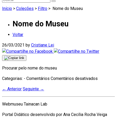
Início
>
Coleções
>
Filtro
>
Nome do Museu
Nome do Museu
Voltar
26/03/2021
by
Cristiane Lei
Procurar pelo nome do museu
em
Categorias: - Comentários
Comentários desativados
Nome
←
Anterior
Seguinte
→
do
Museu
Webmuseu Tainacan Lab
Portal Didático desenvolvido por Ana Cecília Rocha Veiga