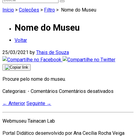
Início
>
Coleções
>
Filtro
>
Nome do Museu
Nome do Museu
Voltar
25/03/2021
by
Thais de Souza
Procure pelo nome do museu.
em
Categorias: - Comentários
Comentários desativados
Nome
←
Anterior
Seguinte
→
do
Museu
Webmuseu Tainacan Lab
Portal Didático desenvolvido por Ana Cecília Rocha Veiga