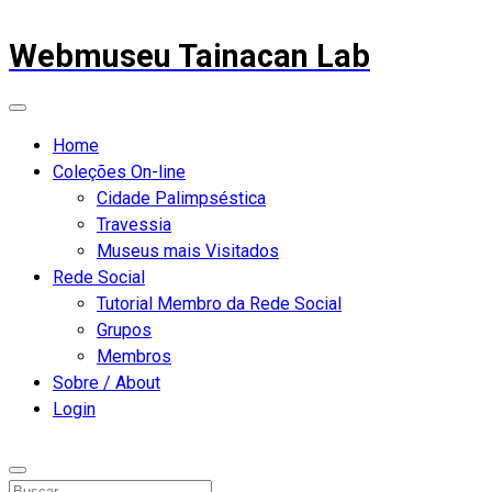
Webmuseu Tainacan Lab
Home
Coleções On-line
Cidade Palimpséstica
Travessia
Museus mais Visitados
Rede Social
Tutorial Membro da Rede Social
Grupos
Membros
Sobre / About
Login