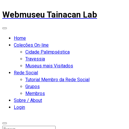
Webmuseu Tainacan Lab
Home
Coleções On-line
Cidade Palimpséstica
Travessia
Museus mais Visitados
Rede Social
Tutorial Membro da Rede Social
Grupos
Membros
Sobre / About
Login