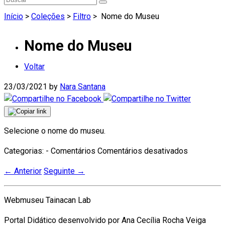
Início
>
Coleções
>
Filtro
>
Nome do Museu
Nome do Museu
Voltar
23/03/2021
by
Nara Santana
Selecione o nome do museu.
em
Categorias: - Comentários
Comentários desativados
Nome
←
Anterior
Seguinte
→
do
Museu
Webmuseu Tainacan Lab
Portal Didático desenvolvido por Ana Cecília Rocha Veiga