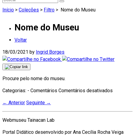
Início
>
Coleções
>
Filtro
>
Nome do Museu
Nome do Museu
Voltar
18/03/2021
by
Ingrid Borges
Procure pelo nome do museu.
em
Categorias: - Comentários
Comentários desativados
Nome
←
Anterior
Seguinte
→
do
Museu
Webmuseu Tainacan Lab
Portal Didático desenvolvido por Ana Cecília Rocha Veiga