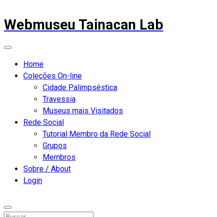
Webmuseu Tainacan Lab
Home
Coleções On-line
Cidade Palimpséstica
Travessia
Museus mais Visitados
Rede Social
Tutorial Membro da Rede Social
Grupos
Membros
Sobre / About
Login