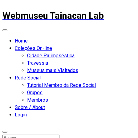
Webmuseu Tainacan Lab
Home
Coleções On-line
Cidade Palimpséstica
Travessia
Museus mais Visitados
Rede Social
Tutorial Membro da Rede Social
Grupos
Membros
Sobre / About
Login