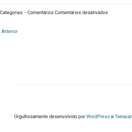
em
Categorias: - Comentários
Comentários desativados
Nome
do
←
Anterior
Museu
Webmuseu Tainacan Lab
Portal Didático desenvolvido por Ana Cecília Rocha Veig
Orgulhosamente desenvolvido por
WordPress
e
Tainaca