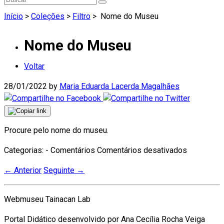
Início
>
Coleções
>
Filtro
>
Nome do Museu
Nome do Museu
Voltar
28/01/2022
by
Maria Eduarda Lacerda Magalhães
Procure pelo nome do museu.
em
Categorias: - Comentários
Comentários desativados
Nome
←
Anterior
Seguinte
→
do
Museu
Webmuseu Tainacan Lab
Portal Didático desenvolvido por Ana Cecília Rocha Veiga