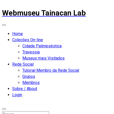
Webmuseu Tainacan Lab
Home
Coleções On-line
Cidade Palimpséstica
Travessia
Museus mais Visitados
Rede Social
Tutorial Membro da Rede Social
Grupos
Membros
Sobre / About
Login