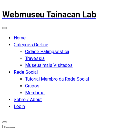
Webmuseu Tainacan Lab
Home
Coleções On-line
Cidade Palimpséstica
Travessia
Museus mais Visitados
Rede Social
Tutorial Membro da Rede Social
Grupos
Membros
Sobre / About
Login