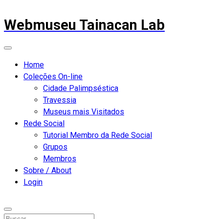
Webmuseu Tainacan Lab
Home
Coleções On-line
Cidade Palimpséstica
Travessia
Museus mais Visitados
Rede Social
Tutorial Membro da Rede Social
Grupos
Membros
Sobre / About
Login