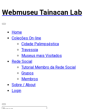
Webmuseu Tainacan Lab
Home
Coleções On-line
Cidade Palimpséstica
Travessia
Museus mais Visitados
Rede Social
Tutorial Membro da Rede Social
Grupos
Membros
Sobre / About
Login