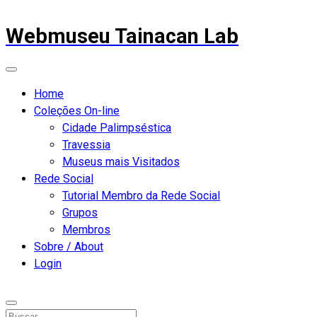
Webmuseu Tainacan Lab
Home
Coleções On-line
Cidade Palimpséstica
Travessia
Museus mais Visitados
Rede Social
Tutorial Membro da Rede Social
Grupos
Membros
Sobre / About
Login