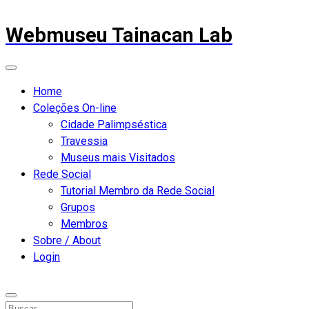
Webmuseu Tainacan Lab
Home
Coleções On-line
Cidade Palimpséstica
Travessia
Museus mais Visitados
Rede Social
Tutorial Membro da Rede Social
Grupos
Membros
Sobre / About
Login