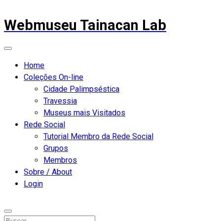
Webmuseu Tainacan Lab
Home
Coleções On-line
Cidade Palimpséstica
Travessia
Museus mais Visitados
Rede Social
Tutorial Membro da Rede Social
Grupos
Membros
Sobre / About
Login