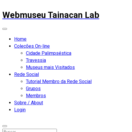
Webmuseu Tainacan Lab
Home
Coleções On-line
Cidade Palimpséstica
Travessia
Museus mais Visitados
Rede Social
Tutorial Membro da Rede Social
Grupos
Membros
Sobre / About
Login