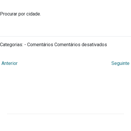
Procurar por cidade.
em
Categorias: - Comentários
Comentários desativados
Localizaçã
←
Anterior
Seguinte
Webmuseu Tainacan Lab