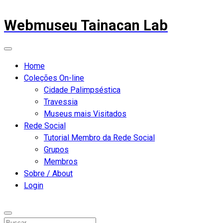
Webmuseu Tainacan Lab
Home
Coleções On-line
Cidade Palimpséstica
Travessia
Museus mais Visitados
Rede Social
Tutorial Membro da Rede Social
Grupos
Membros
Sobre / About
Login