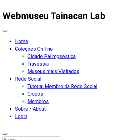
Webmuseu Tainacan Lab
Home
Coleções On-line
Cidade Palimpséstica
Travessia
Museus mais Visitados
Rede Social
Tutorial Membro da Rede Social
Grupos
Membros
Sobre / About
Login