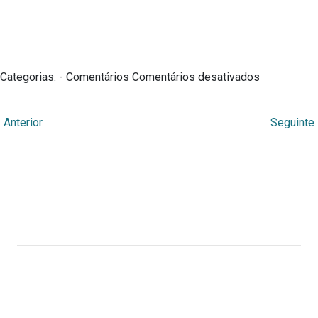
em
Categorias: - Comentários
Comentários desativados
Language
←
Anterior
Seguinte
Webmuseu Tainacan Lab
Portal Didático desenvolvido por Ana Cecília Rocha