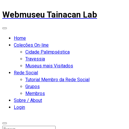
Webmuseu Tainacan Lab
Home
Coleções On-line
Cidade Palimpséstica
Travessia
Museus mais Visitados
Rede Social
Tutorial Membro da Rede Social
Grupos
Membros
Sobre / About
Login