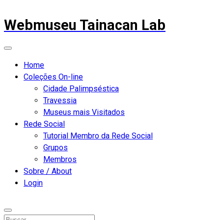
Webmuseu Tainacan Lab
Home
Coleções On-line
Cidade Palimpséstica
Travessia
Museus mais Visitados
Rede Social
Tutorial Membro da Rede Social
Grupos
Membros
Sobre / About
Login