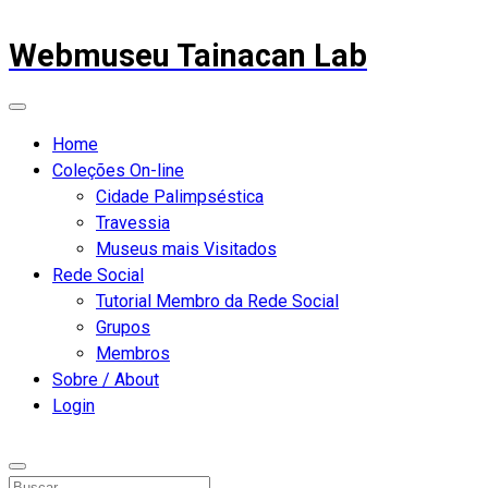
Webmuseu Tainacan Lab
Home
Coleções On-line
Cidade Palimpséstica
Travessia
Museus mais Visitados
Rede Social
Tutorial Membro da Rede Social
Grupos
Membros
Sobre / About
Login