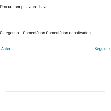
Procure por palavras-chave
Categorias: - Comentários
Comentários desativados
←
Anterior
Seguinte
Webmuseu Tainacan Lab