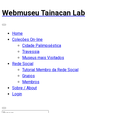
Webmuseu Tainacan Lab
Home
Coleções On-line
Cidade Palimpséstica
Travessia
Museus mais Visitados
Rede Social
Tutorial Membro da Rede Social
Grupos
Membros
Sobre / About
Login