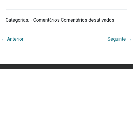
Categorias: - Comentários
Comentários desativados
←
Anterior
Seguinte
→
Webmuseu Tainacan Lab
Portal Didático desenvolvido por Ana Cecília Rocha
Veiga