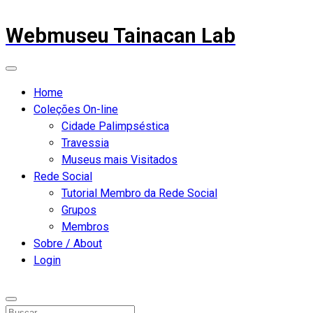
Webmuseu Tainacan Lab
Home
Coleções On-line
Cidade Palimpséstica
Travessia
Museus mais Visitados
Rede Social
Tutorial Membro da Rede Social
Grupos
Membros
Sobre / About
Login