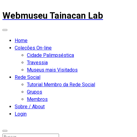
Webmuseu Tainacan Lab
Home
Coleções On-line
Cidade Palimpséstica
Travessia
Museus mais Visitados
Rede Social
Tutorial Membro da Rede Social
Grupos
Membros
Sobre / About
Login