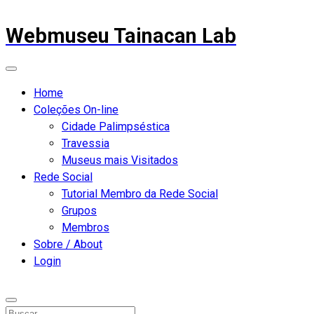
Webmuseu Tainacan Lab
Home
Coleções On-line
Cidade Palimpséstica
Travessia
Museus mais Visitados
Rede Social
Tutorial Membro da Rede Social
Grupos
Membros
Sobre / About
Login