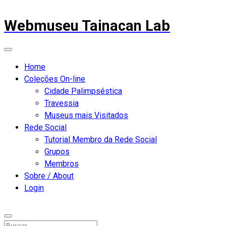
Webmuseu Tainacan Lab
Home
Coleções On-line
Cidade Palimpséstica
Travessia
Museus mais Visitados
Rede Social
Tutorial Membro da Rede Social
Grupos
Membros
Sobre / About
Login