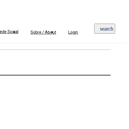
ede Social
Sobre / About
Login