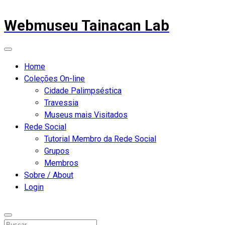
Webmuseu Tainacan Lab
Home
Coleções On-line
Cidade Palimpséstica
Travessia
Museus mais Visitados
Rede Social
Tutorial Membro da Rede Social
Grupos
Membros
Sobre / About
Login