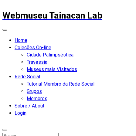
Webmuseu Tainacan Lab
Home
Coleções On-line
Cidade Palimpséstica
Travessia
Museus mais Visitados
Rede Social
Tutorial Membro da Rede Social
Grupos
Membros
Sobre / About
Login