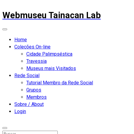
Webmuseu Tainacan Lab
Home
Coleções On-line
Cidade Palimpséstica
Travessia
Museus mais Visitados
Rede Social
Tutorial Membro da Rede Social
Grupos
Membros
Sobre / About
Login