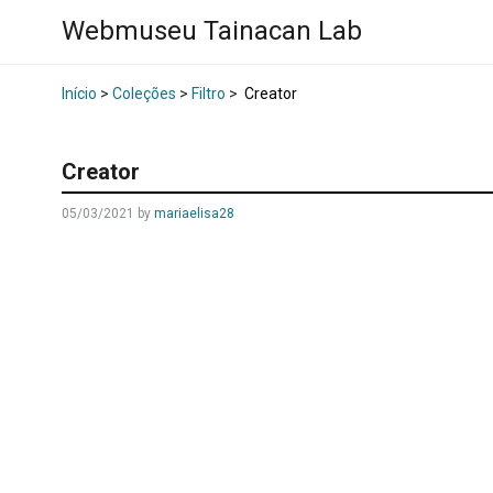
Webmuseu Tainacan Lab
Início
>
Coleções
>
Filtro
>
Creator
Creator
05/03/2021
by
mariaelisa28